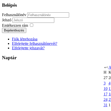
Belépés
Felhasználónév
Jelszó
Emlékezzen rám
Bejelentkezés
Fiók létrehozása
Elfelejtette felhasználónevét?
Elfelejtette jelszavát?
Naptár
«
<
A
H
27
2
3
4
10
1
17
1
24
2
31
1