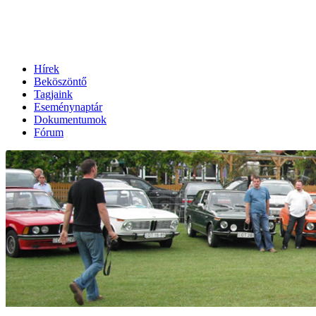
Hírek
Beköszöntő
Tagjaink
Eseménynaptár
Dokumentumok
Fórum