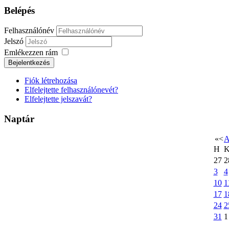
Belépés
Felhasználónév
Jelszó
Emlékezzen rám
Bejelentkezés
Fiók létrehozása
Elfelejtette felhasználónevét?
Elfelejtette jelszavát?
Naptár
«
<
A
H
27
2
3
4
10
1
17
1
24
2
31
1