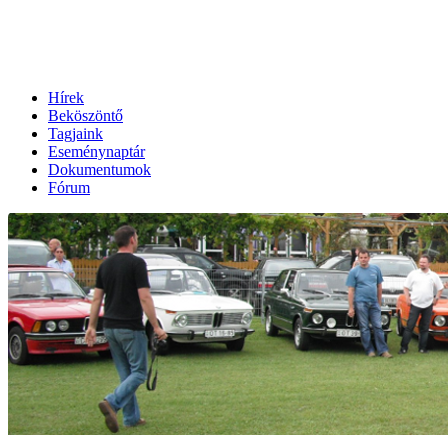
Hírek
Beköszöntő
Tagjaink
Eseménynaptár
Dokumentumok
Fórum